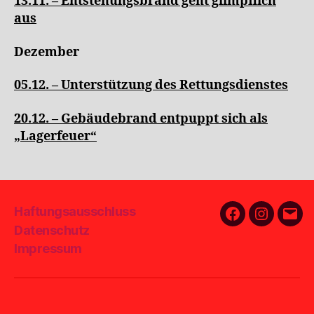
13.11. – Entstehungsbrand geht glimpflich
aus
Dezember
05.12. – Unterstützung des Rettungsdienstes
20.12. – Gebäudebrand entpuppt sich als
„Lagerfeuer“
Haftungsausschluss
Facebook
Instagra
E-
Datenschutz
Mail
Impressum