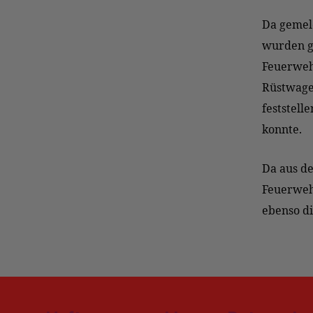
Da gemeld
wurden ge
Feuerweh
Rüstwagen
feststell
konnte.
Da aus de
Feuerweh
ebenso d