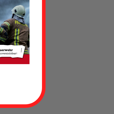
mit
en