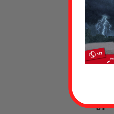
LKW pra
Am Donner
Bauholz 
Baum.