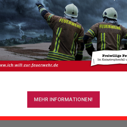
llt gegen Baum
MEHR INFORMATIONEN!
stagmorgen kam auf der Forlitzer Straße in Theene ein 
beladener LKW von der Fahrbahn ab und prallte gegen ein