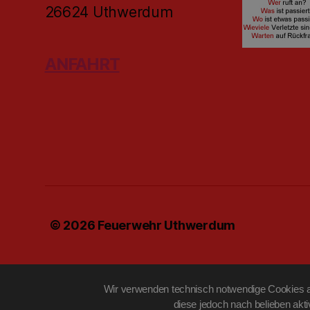
26624 Uthwerdum
ANFAHRT
© 2026
Feuerwehr Uthwerdum
Wir verwenden technisch notwendige Cookies au
diese jedoch nach belieben akt