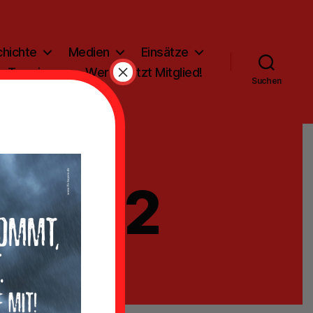
hichte
Medien
Einsätze
×
Termine
Werde jetzt Mitglied!
Suchen
-01-12