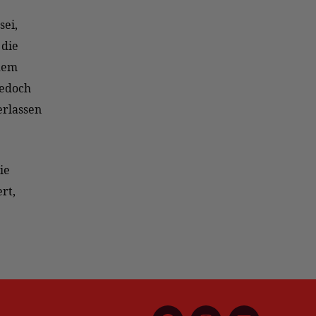
sei,
 die
dem
jedoch
erlassen
ie
rt,