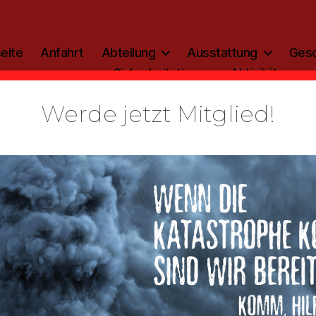
eite
Anfahrt
Abteilung
Ausstattung
Gesc
Sicherheitstipp
Aktivitäten
Werde jetzt Mitglied!
Kategorien
ALLGEMEIN
zinfo: 2017
Von
admin
12. Januar 2017
Beitragsautor
Veröffentlichungsdatum