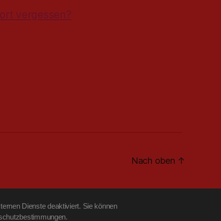
ort vergessen?
Nach oben
↑
ernen Dienste deaktiviert. Sie können
tenschutzbestimmungen.