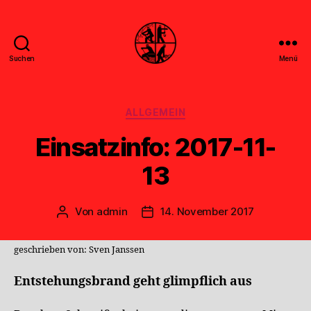
Suchen
Menü
Feuerwehr
Uthwerdum
Kategorien
ALLGEMEIN
Einsatzinfo: 2017-11-
13
Von
admin
14. November 2017
Beitragsautor
Veröffentlichungsdatum
geschrieben von: Sven Janssen
Entstehungsbrand geht glimpflich aus