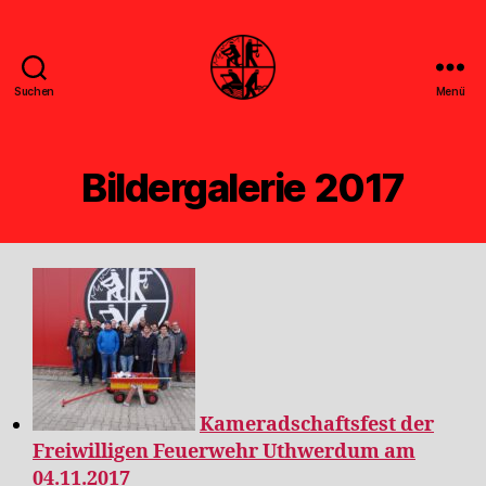
Suchen
Menü
Feuerwehr
Uthwerdum
Bildergalerie 2017
Kameradschaftsfest der
Freiwilligen Feuerwehr Uthwerdum am
04.11.2017