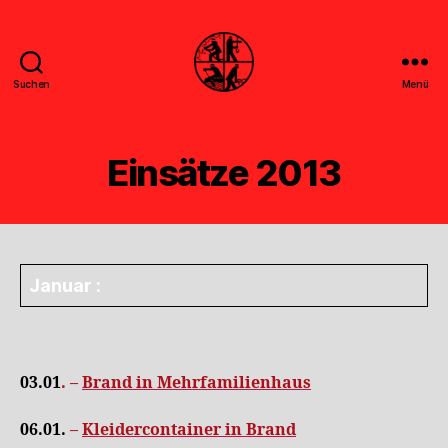
Suchen
Menü
Feuerwehr
Uthwerdum
Einsätze 2013
Januar :
03.01
. –
Brand in Mehrfamilienhaus
06.01.
–
Kleidercontainer in Brand