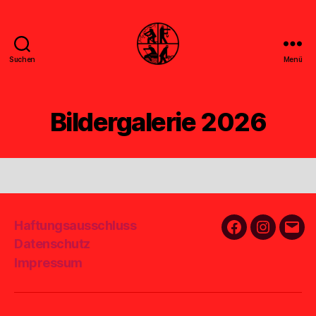
Suchen
Menü
Feuerwehr
Uthwerdum
Bildergalerie 2026
Haftungsausschluss
Facebook
Instagra
E-
Datenschutz
Mail
Impressum