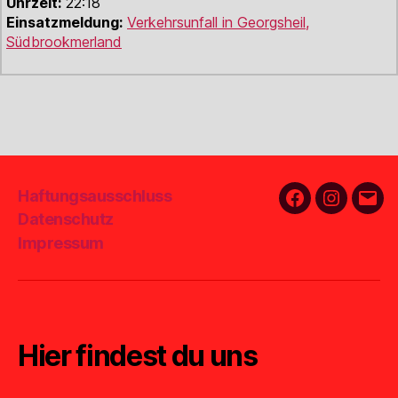
Uhrzeit:
22:18
Einsatzmeldung:
Verkehrsunfall in Georgsheil,
Südbrookmerland
Haftungsausschluss
Facebook
Instagra
E-
Datenschutz
Mail
Impressum
Hier findest du uns