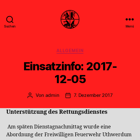
Suchen
Menü
Feuerwehr
Uthwerdum
Kategorien
ALLGEMEIN
Einsatzinfo: 2017-
12-05
Von
admin
7. Dezember 2017
Beitragsautor
Veröffentlichungsdatum
Unterstützung des Rettungsdienstes
Am späten Dienstagnachmittag wurde eine
Abordnung der Freiwilligen Feuerwehr Uthwerdum