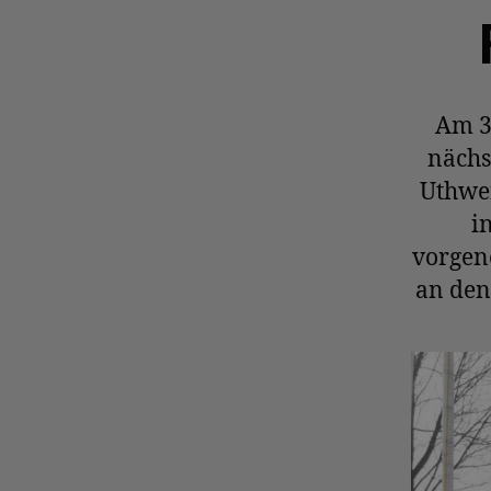
Am 3
nächs
Uthwe
i
vorgen
an den