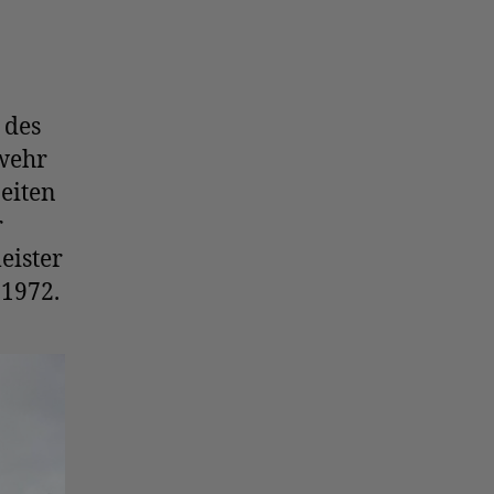
 des
wehr
eiten
r
eister
 1972.