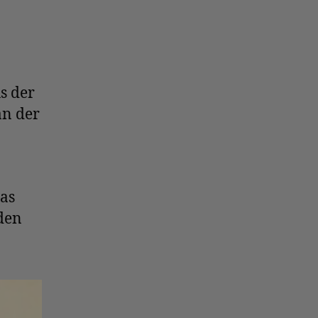
s der
an der
das
den