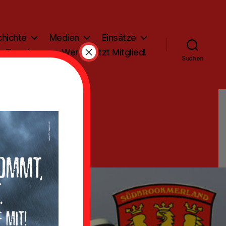
hichte
Medien
Einsätze
×
Termine
Werde jetzt Mitglied!
Suchen