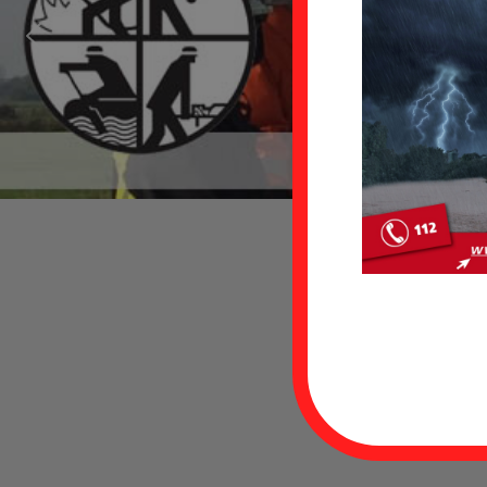
D
Uthw
i
ein
Die