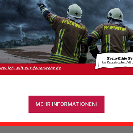
as erste Gebäude der Freiwilligen Feuerwehr
erdum, damals noch als Löschtrupp Uthwe
m Feuerlöschverband Südbrookmerland, war
e Wellblechgarage zur Unterstellung der Gerä
MEHR INFORMATIONEN!
se Garage wurde 1937 für 750,00 Reichmark 
einem Schmiedemeister geliefert.