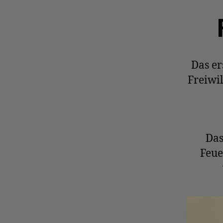
Das er
Freiwi
Das
Feue