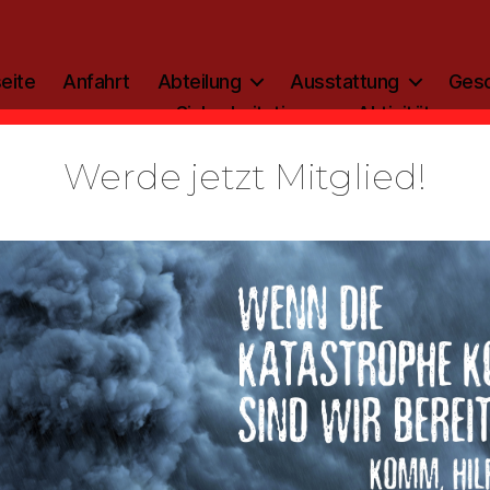
eite
Anfahrt
Abteilung
Ausstattung
Gesc
Sicherheitstipp
Aktivitäten
Werde jetzt Mitglied!
Gebäude