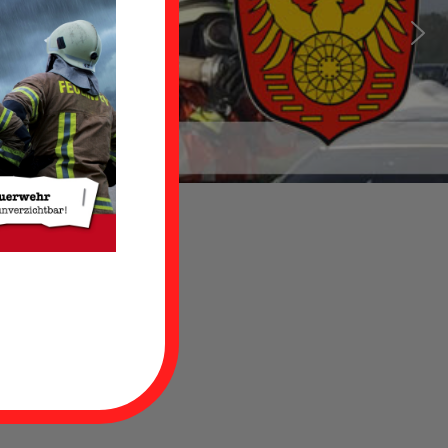
rdum
te.
von