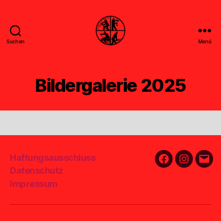
Suchen
Menü
Feuerwehr
Uthwerdum
Bildergalerie 2025
Haftungsausschluss
Facebook
Instagra
E-
Datenschutz
Mail
Impressum