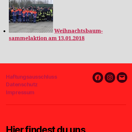
Weihnachtsbaum-
sammelaktion am 13.01.2018
Haftungsausschluss
Facebook
Instagra
E-
Datenschutz
Mail
Impressum
Hier findest du uns