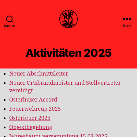
Suchen
Menü
Feuerwehr
Uthwerdum
Aktivitäten 2025
Neuer Abschnittsleiter
Neuer Ortsbrandmeister und Stellvertreter
vereidigt
Osterhuser Accord
Feuerwehrcup 2025
Osterfeuer 2025
Objektbegehung
Jahreshaupt-versammlung 15.03.2025