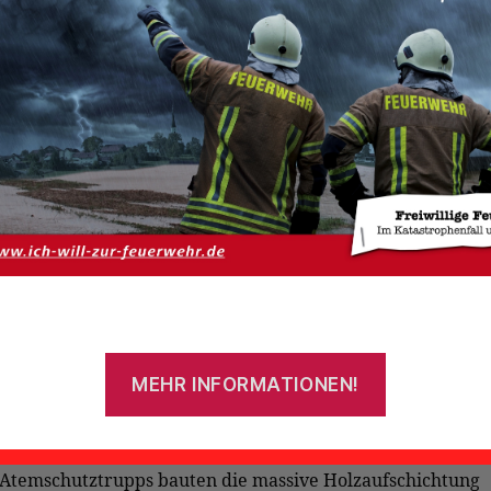
n von Manuel Goldenstein (Ortsfeuerwehr Wiegboldsbur)
lzvorrat steht in Flammen
ilvesternacht um 00:34 Uhr wurden die Feuerwehren
sbur, Uthwerdum und Oldeborg sowie das DRK Südbrook
 Schuppenbrand in Wiegboldsbur im Moorfennenweg alar
reffen der Feuerwehr konnte ausschließlich unter Atemsc
gen werden, da es zu einer starken Rauchentwicklung kam
 konnte durch die Atemschutzgeräteträger auch festgestell
dass es sich nicht um einen Schuppenbrand, sondern um e
MEHR INFORMATIONEN!
zwei Meter hohen Brennholzaufbau handelte, der sich an
 befand.
Atemschutztrupps bauten die massive Holzaufschichtung