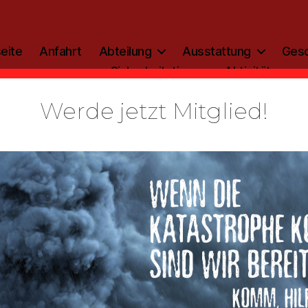
eite
Anfahrt
Abteilung
Ausstattung
Gesc
Sicherheitstipp
Aktivitäten
Werde jetzt Mitglied!
Kategorien
ALLGEMEIN
zinfo: 2017
Von
admin
23. Januar 2017
Beitragsautor
Veröffentlichungsdatum