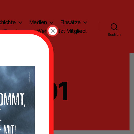
hichte
Medien
Einsätze
×
Termine
Werde jetzt Mitglied!
Suchen
-01-01