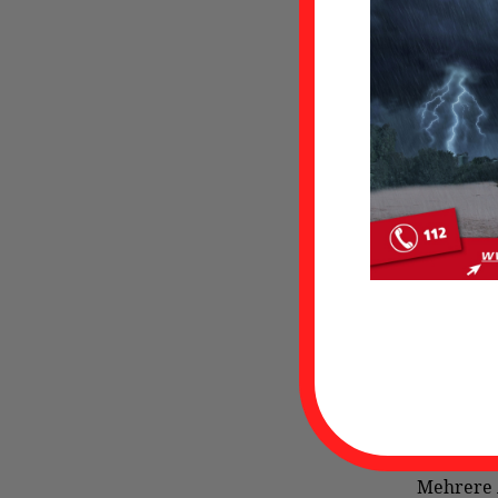
geschriebe
Brennho
In der S
Wiegbold
zu einem
Beim Eint
vorgegan
Letztlich
werden, 
mehr als 
Wohnhaus
Mehrere 