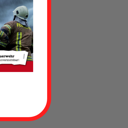
merland
miert.
hutz
.
t
inen
 einem