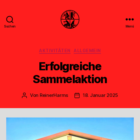
Suchen
Menü
Feuerwehr
Uthwerdum
Kategorien
AKTIVITÄTEN
ALLGEMEIN
Erfolgreiche
Sammelaktion
Von
ReinerHarms
18. Januar 2025
Beitragsautor
Veröffentlichungsdatum