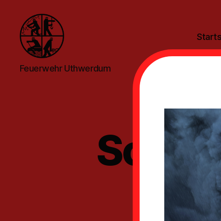
Starts
Feuerwehr
Feuerwehr Uthwerdum
Uthwerdum
Schla
an