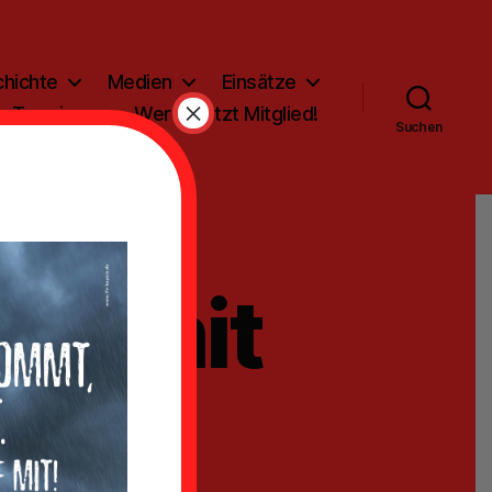
hichte
Medien
Einsätze
×
Termine
Werde jetzt Mitglied!
Suchen
en mit
dem