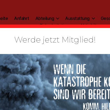
eite
Anfahrt
Abteilung
Ausstattung
Gesc
Sicherheitstipp
Aktivitäten
Werde jetzt Mitglied!
Kategorien
ALLGEMEIN
uchschmeiß
schließen