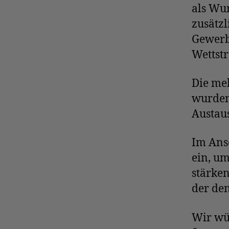
als Wur
zusätzl
Gewerb
Wettstr
Die meh
wurden
Austaus
Im Ansc
ein, um
stärke
der den
Wir wü