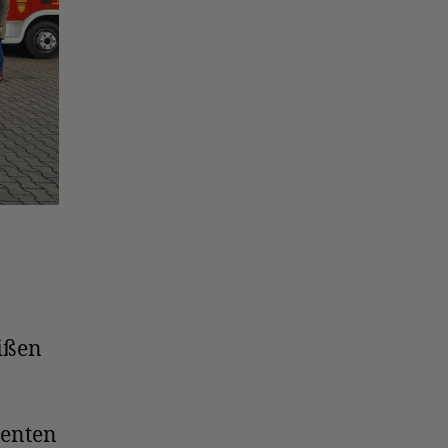
ißen
ienten