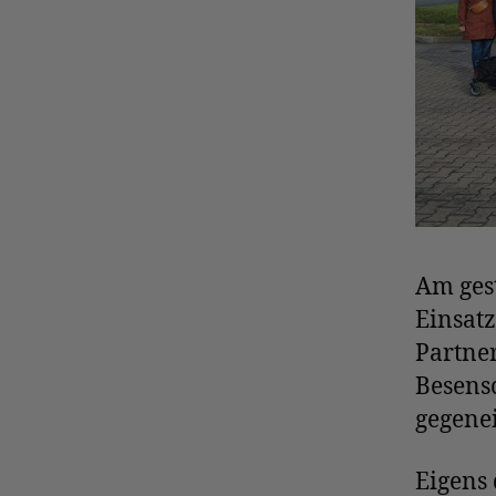
Am gest
Einsat
Partne
Besens
gegene
Eigens 