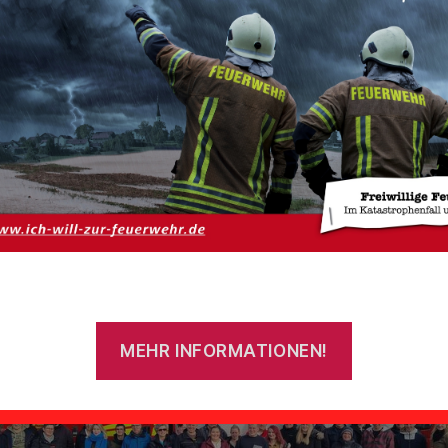
rünkohless
Von
ReinerHarms
12. Februar 2024
Beitragsautor
Veröffentlichungsdatum
MEHR INFORMATIONEN!