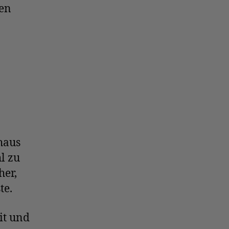
den
haus
l zu
er,
te.
it und