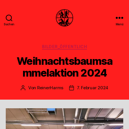
Suchen
Menü
Feuerwehr
Uthwerdum
Kategorien
BILDER_ÖFFENTLICH
Weihnachtsbaumsa
mmelaktion 2024
Von
ReinerHarms
7. Februar 2024
Beitragsautor
Veröffentlichungsdatum