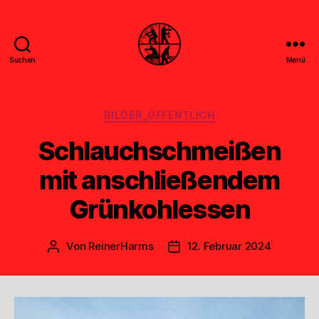
Suchen
Menü
Feuerwehr
Uthwerdum
Kategorien
BILDER_ÖFFENTLICH
Schlauchschmeißen
mit anschließendem
Grünkohlessen
Von
ReinerHarms
12. Februar 2024
Beitragsautor
Veröffentlichungsdatum