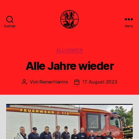
Suchen
Menü
Feuerwehr
Uthwerdum
Kategorien
ALLGEMEIN
Alle Jahre wieder
Von
ReinerHarms
17. August 2023
Beitragsautor
Veröffentlichungsdatum