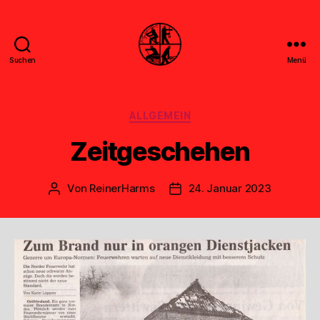
Suchen
Menü
Feuerwehr
Uthwerdum
Kategorien
ALLGEMEIN
Zeitgeschehen
Von
ReinerHarms
24. Januar 2023
Beitragsautor
Veröffentlichungsdatum