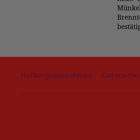
Münkeb
Brennt
bestäti
Haftungsausschluss
Datenschu