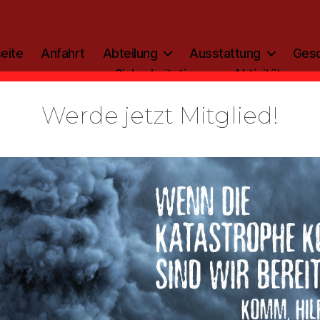
eite
Anfahrt
Abteilung
Ausstattung
Gesc
Sicherheitstipp
Aktivitäten
Werde jetzt Mitglied!
Kategorien
ALLGEMEIN
zinfo: 2019
Von
admin
20. Mai 2019
Beitragsautor
Veröffentlichungsdatum