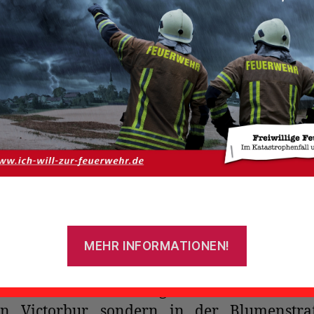
on Anke Cornelius
er Feuerschein in Victorbur
r Nacht von Freitag auf Samstag wurd
tiven Regionalleitstelle Ostfriesland ein un
schein in einem Schuppen in der S
shörn in Victorbur gemeldet.
46 Uhr wurden die Feuerwehren Münk
husen, Victorbur und Oldeborg,
atzleitwagen der Gemeindefeuer
ookmerland sowie die DRK-Bereits
MEHR INFORMATIONEN!
okmerland alarmiert.
m die ersten Einsatzkräfte ausrückten k
tstelle die Rückmeldung, dass sich die Einsatz
in Victorbur, sondern in der Blumenstr