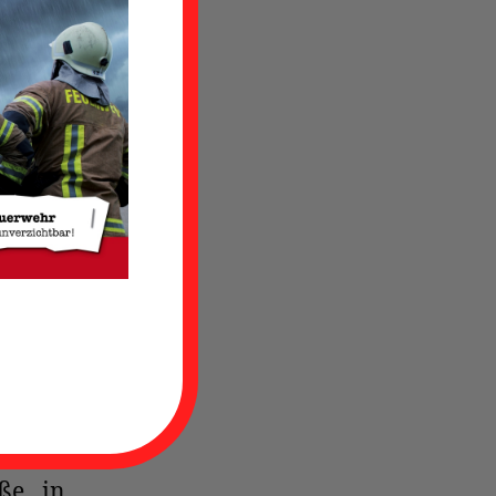
e der
klarer
traße
eboe-
 der
wehr
chaft
am von
stelle
aße in