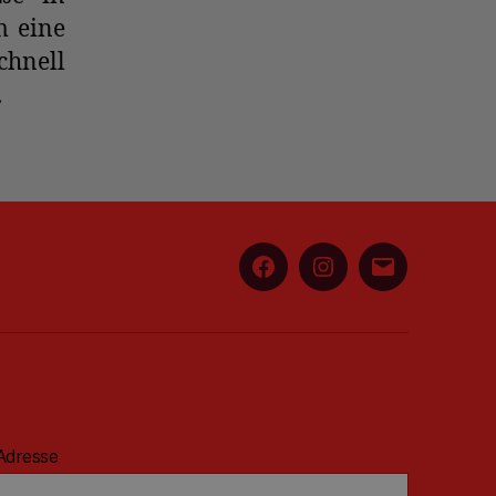
m eine
hnell
.
Facebook
Instagram
E-
Mail
Adresse