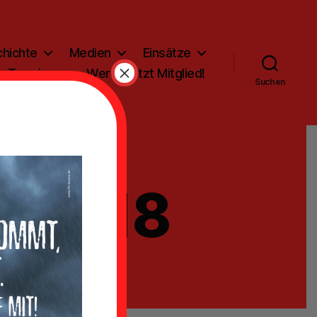
hichte
Medien
Einsätze
×
Termine
Werde jetzt Mitglied!
Suchen
-05-18