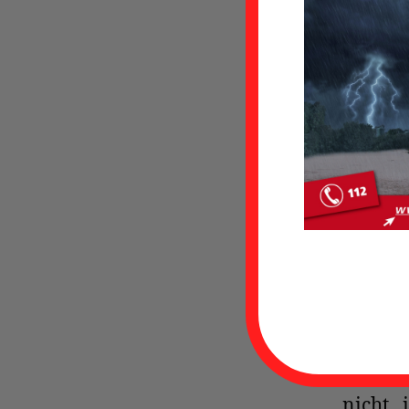
geschrieben v
Unklar
In de
Koopera
Feuer
Lammer
Um 0.
Moor
Eins
Südbr
Südbro
Nachde
der Lei
nicht 