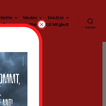
hichte
Medien
Einsätze
×
Termine
Werde jetzt Mitglied!
Suchen
ehr