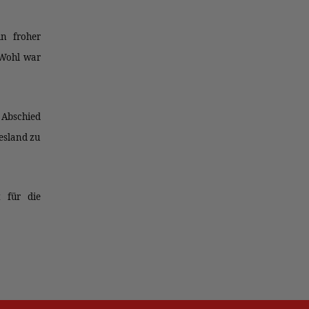
n froher
 Wohl war
 Abschied
esland zu
 für die