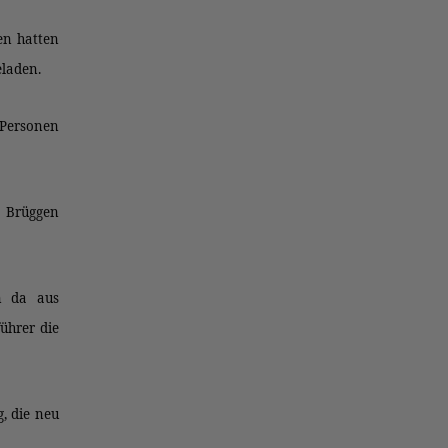
en hatten
laden.
 Personen
 Brüggen
n da aus
ührer die
g, die neu