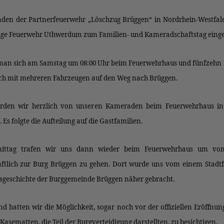
den der Partnerfeuerwehr „Löschzug Brüggen“ in Nordrhein-Westfal
llige Feuerwehr Uthwerdum zum Familien- und Kameradschaftstag einge
 man sich am Samstag um 08:00 Uhr beim Feuerwehrhaus und fünfzehn
ch mit mehreren Fahrzeugen auf den Weg nach Brüggen.
rden wir herzlich von unseren Kameraden beim Feuerwehrhaus in
Es folgte die Aufteilung auf die Gastfamilien.
ttag trafen wir uns dann wieder beim Feuerwehrhaus um vo
ftlich zur Burg Brüggen zu gehen. Dort wurde uns vom einem Stadtf
sgeschichte der Burggemeinde Brüggen näher gebracht.
d hatten wir die Möglichkeit, sogar noch vor der offiziellen Eröffnun
 Kasematten, die Teil der Burgverteidigung darstellten, zu besichtigen.