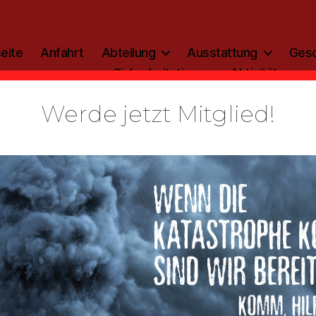
eite
Anfahrt
Abteilung
Ausstattung
Gesc
Sicherheitstipp
Aktivitäten
Werde jetzt Mitglied!
Kategorien
AKTIVITÄTEN
Besuch der
tnerfeuerw