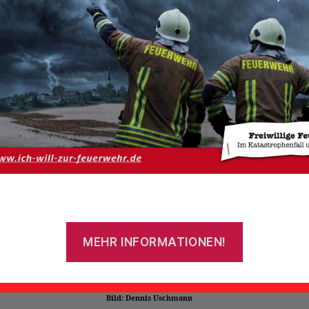
Von
admin
19. Mai 2019
Beitragsautor
Veröffentlichungsdatum
er Partnerfeuerwehr
MEHR INFORMATIONEN!
Bild: Dennis Uschmann