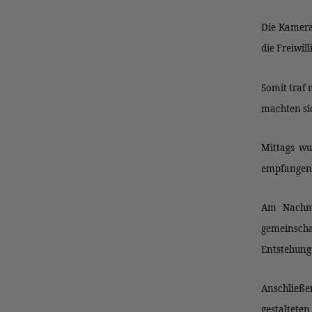
Die Kamera
die Freiwi
Somit traf
machten si
Mittags wu
empfangen. 
Am Nachmi
gemeinscha
Entstehung
Anschließen
gestalteten