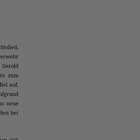
htslied,
uerwehr
 Gerold
its zum
iel auf,
ufgrund
das neue
est bei