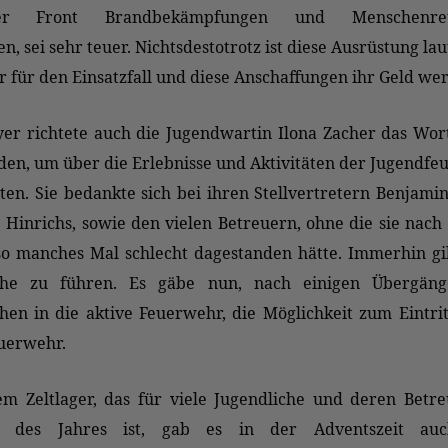
ter Front Brandbekämpfungen und Menschenret
, sei sehr teuer. Nichtsdestotrotz ist diese Ausrüstung la
 für den Einsatzfall und diese Anschaffungen ihr Geld wer
er richtete auch die Jugendwartin Ilona Zacher das Wor
en, um über die Erlebnisse und Aktivitäten der Jugendf
ten. Sie bedankte sich bei ihren Stellvertretern Benjami
Hinrichs, sowie den vielen Betreuern, ohne die sie nach
so manches Mal schlecht dagestanden hätte. Immerhin gil
iche zu führen. Es gäbe nun, nach einigen Übergän
hen in die aktive Feuerwehr, die Möglichkeit zum Eintrit
uerwehr.
m Zeltlager, das für viele Jugendliche und deren Betre
ht des Jahres ist, gab es in der Adventszeit au