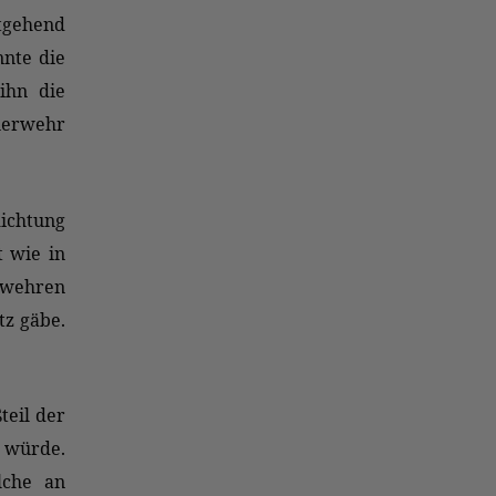
stgehend
nte die
ihn die
uerwehr
Richtung
t wie in
rwehren
tz gäbe.
teil der
 würde.
lche an