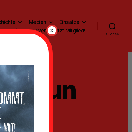
hichte
Medien
Einsätze
×
Termine
Werde jetzt Mitglied!
Suchen
ammlun