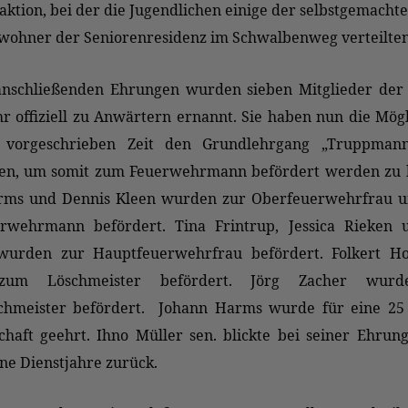
ktion, bei der die Jugendlichen einige der selbstgemacht
ewohner der Seniorenresidenz im Schwalbenweg verteilten
anschließenden Ehrungen wurden sieben Mitglieder der 
 offiziell zu Anwärtern ernannt. Sie haben nun die Mögl
r vorgeschrieben Zeit den Grundlehrgang „Truppman
ren, um somit zum Feuerwehrmann befördert werden zu 
rms und Dennis Kleen wurden zur Oberfeuerwehrfrau 
rwehrmann befördert. Tina Frintrup, Jessica Rieken 
wurden zur Hauptfeuerwehrfrau befördert. Folkert Ho
zum Löschmeister befördert. Jörg Zacher wur
chmeister befördert. Johann Harms wurde für eine 25 
chaft geehrt. Ihno Müller sen. blickte bei seiner Ehrun
ne Dienstjahre zurück.