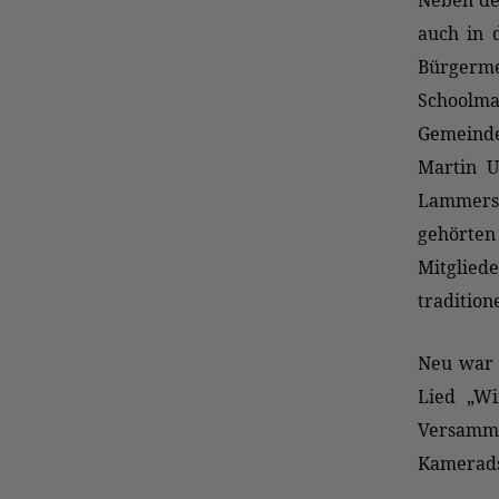
Neben de
auch in 
Bürgerm
School
Gemeind
Martin 
Lammers 
gehörten
Mitglie
traditio
Neu war 
Lied „Wi
Versamm
Kameradsc