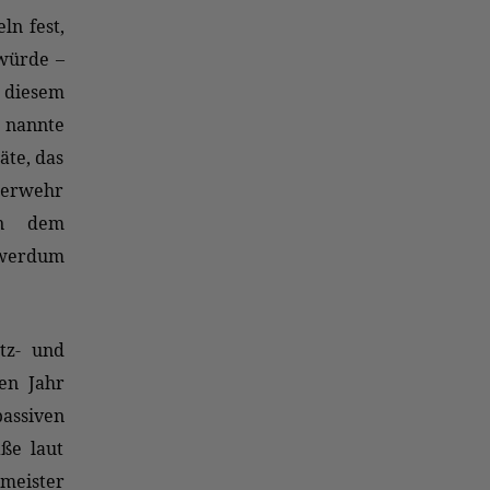
ln fest,
 würde –
 diesem
 nannte
äte, das
uerwehr
an dem
hwerdum
tz- und
en Jahr
passiven
äße laut
meister