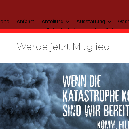
eite
Anfahrt
Abteilung
Ausstattung
Gesc
Sicherheitstipp
Aktivitäten
Werde jetzt Mitglied!
Kategorien
ALLGEMEIN
shauptvers
g 2016