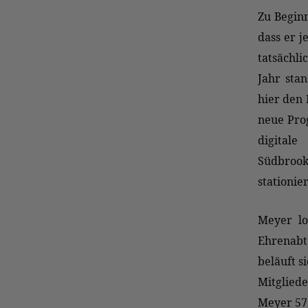
Zu Beginn
dass er j
tatsächl
Jahr sta
hier den 
neue Pro
digital
Südbrook
stationiert
Meyer lo
Ehrenabt
beläuft s
Mitglied
Meyer 57