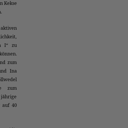
en Kekse
.
aktiven
ichkeit,
n I“ zu
können.
und zum
und Ina
llwedel
de zum
jährige
g auf 40