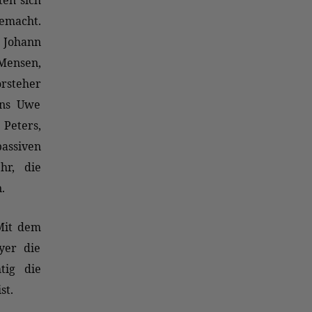
en sich
emacht.
 Johann
nsen,
rsteher
ens Uwe
Peters,
assiven
hr, die
.
Mit dem
yer die
tig die
st.