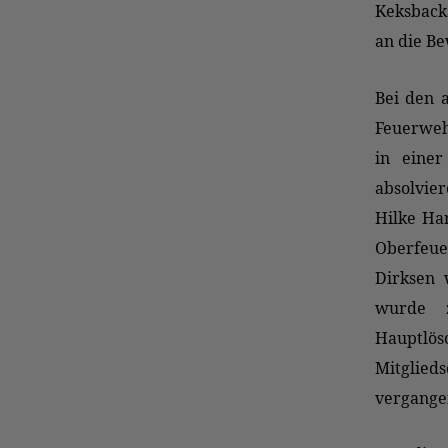
Keksbacka
an die B
Bei den 
Feuerwehr
in eine
absolvie
Hilke Ha
Oberfeue
Dirksen 
wurde 
Hauptlös
Mitglieds
vergange