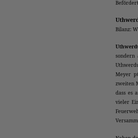
Beförder
Uthwer
Bilanz: W
Uthwerd
sondern 
Uthwerdu
Meyer pü
zweiten M
dass es 
vieler E
Feuerweh
Versamml