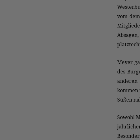
Westerbur
vom demo
Mitglied
Absagen
platztech
Meyer gab
des Bürge
anderen
kommen mü
Süßen na
Sowohl Me
jährlic
Besonder