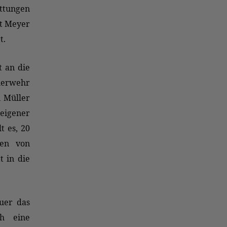
tungen
ut Meyer
t.
t an die
euerwehr
n Müller
 eigener
t es, 20
gen von
t in die
uer das
ch eine