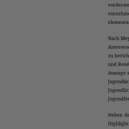
vorders
vornehmen
elementar
Nach Mey
Anwesend
zu berich
und René 
Aussage 
Jugendl
Jugendlic
Jugendfe
Neben de
Highlig