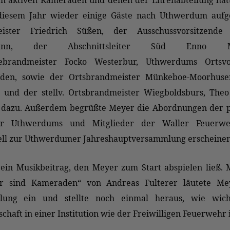
n aktiven Kameraden und denen der Ehrenabteilung hatt
diesem Jahr wieder einige Gäste nach Uthwerdum aufg
eister Friedrich Süßen, der Ausschussvorsitzende
mann, der Abschnittsleiter Süd Enno Me
ebrandmeister Focko Westerbur, Uthwerdums Ortsvo
Uden, sowie der Ortsbrandmeister Münkeboe-Moorhus
und der stellv. Ortsbrandmeister Wiegboldsburs, Theo 
 dazu. Außerdem begrüßte Meyer die Abordnungen der p
der Uthwerdums und Mitglieder der Waller Feuerwe
nell zur Uthwerdumer Jahreshauptversammlung erscheinen
ein Musikbeitrag, den Meyer zum Start abspielen ließ. 
r sind Kameraden“ von Andreas Fulterer läutete Me
lung ein und stellte noch einmal heraus, wie wich
haft in einer Institution wie der Freiwilligen Feuerwehr i