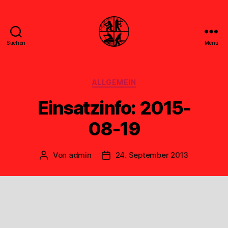
Suchen
Menü
Feuerwehr
Uthwerdum
Kategorien
ALLGEMEIN
Einsatzinfo: 2015-
08-19
Von
admin
24. September 2013
Beitragsautor
Veröffentlichungsdatum