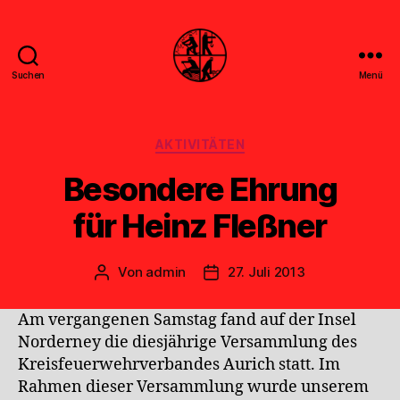
Suchen
Menü
Feuerwehr
Uthwerdum
Kategorien
AKTIVITÄTEN
Besondere Ehrung
für Heinz Fleßner
Von
admin
27. Juli 2013
Beitragsautor
Veröffentlichungsdatum
Am vergangenen Samstag fand auf der Insel
Norderney die diesjährige Versammlung des
Kreisfeuerwehrverbandes Aurich statt. Im
Rahmen dieser Versammlung wurde unserem