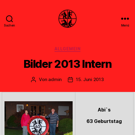
Suchen
Menü
Feuerwehr
Uthwerdum
Kategorien
ALLGEMEIN
Bilder 2013 Intern
Von
admin
15. Juni 2013
Beitragsautor
Veröffentlichungsdatum
Abi`s
63 Geburtstag