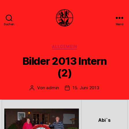
Suchen
Menü
Feuerwehr
Uthwerdum
Kategorien
ALLGEMEIN
Bilder 2013 Intern
(2)
Von
admin
15. Juni 2013
Beitragsautor
Veröffentlichungsdatum
Abi`s