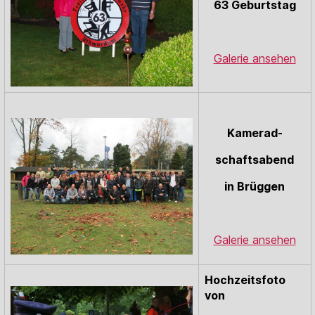
63 Geburtstag
Galerie ansehen
Kamerad-
schafts
abend
in
Brüggen
Galerie ansehen
Hochzeitsfoto
von