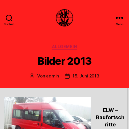
Suchen
Menü
Feuerwehr
Uthwerdum
Kategorien
ALLGEMEIN
Bilder 2013
Von
admin
15. Juni 2013
Beitragsautor
Veröffentlichungsdatum
ELW –
Baufortsch
ritte