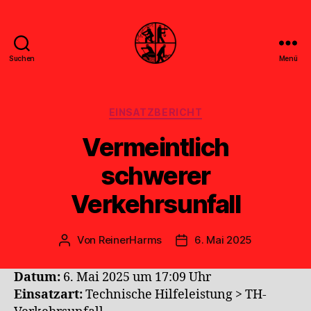
Suchen
Menü
Feuerwehr
Uthwerdum
Kategorien
EINSATZBERICHT
Vermeintlich
schwerer
Verkehrsunfall
Von
ReinerHarms
6. Mai 2025
Beitragsautor
Veröffentlichungsdatum
Datum:
6. Mai 2025 um 17:09 Uhr
Einsatzart:
Technische Hilfeleistung > TH-