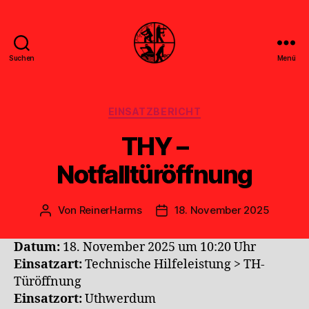
Suchen
Menü
Feuerwehr
Uthwerdum
Kategorien
EINSATZBERICHT
THY –
Notfalltüröffnung
Von
ReinerHarms
18. November 2025
Beitragsautor
Veröffentlichungsdatum
Datum:
18. November 2025 um 10:20 Uhr
Einsatzart:
Technische Hilfeleistung > TH-
Türöffnung
Einsatzort:
Uthwerdum