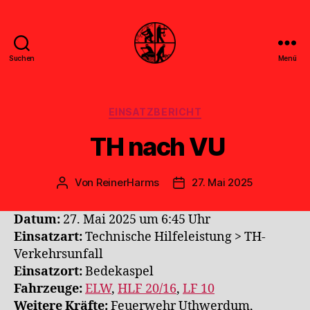
Suchen
Menü
Feuerwehr
Uthwerdum
Kategorien
EINSATZBERICHT
TH nach VU
Von
ReinerHarms
27. Mai 2025
Beitragsautor
Veröffentlichungsdatum
Datum:
27. Mai 2025 um 6:45 Uhr
Einsatzart:
Technische Hilfeleistung > TH-
Verkehrsunfall
Einsatzort:
Bedekaspel
Fahrzeuge:
ELW
,
HLF 20/16
,
LF 10
Weitere Kräfte:
Feuerwehr Uthwerdum,