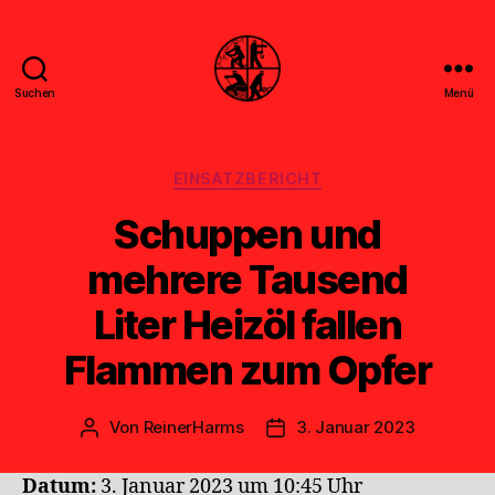
Suchen
Menü
Feuerwehr
Uthwerdum
Kategorien
EINSATZBERICHT
Schuppen und
mehrere Tausend
Liter Heizöl fallen
Flammen zum Opfer
Von
ReinerHarms
3. Januar 2023
Beitragsautor
Veröffentlichungsdatum
Datum:
3. Januar 2023 um 10:45 Uhr