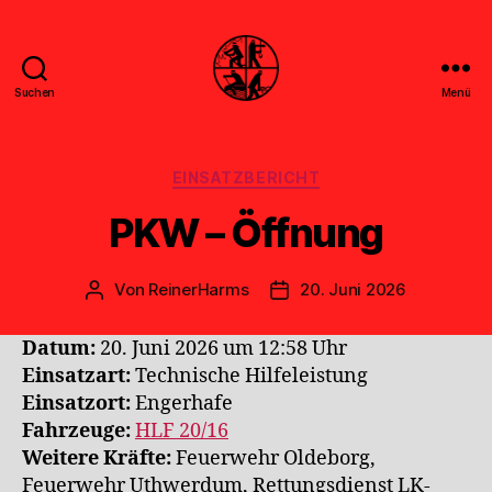
Suchen
Menü
Feuerwehr
Uthwerdum
Kategorien
EINSATZBERICHT
PKW – Öffnung
Von
ReinerHarms
20. Juni 2026
Beitragsautor
Veröffentlichungsdatum
Datum:
20. Juni 2026 um 12:58 Uhr
Einsatzart:
Technische Hilfeleistung
Einsatzort:
Engerhafe
Fahrzeuge:
HLF 20/16
Weitere Kräfte:
Feuerwehr Oldeborg,
Feuerwehr Uthwerdum, Rettungsdienst LK-