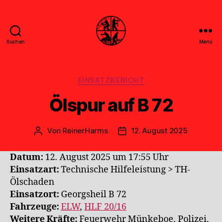
Suchen
Menü
Feuerwehr
Uthwerdum
Kategorien
EINSATZBERICHT
Ölspur auf B 72
Von
ReinerHarms
12. August 2025
Beitragsautor
Veröffentlichungsdatum
Datum:
12. August 2025 um 17:55 Uhr
Einsatzart:
Technische Hilfeleistung > TH-
Ölschaden
Einsatzort:
Georgsheil B 72
Fahrzeuge:
ELW
,
HLF 20/16
Weitere Kräfte:
Feuerwehr Münkeboe, Polizei,