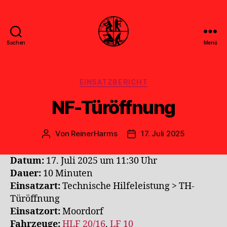
Suchen
Menü
Feuerwehr
Uthwerdum
Kategorien
EINSATZBERICHT
NF-Türöffnung
Von
ReinerHarms
17. Juli 2025
Beitragsautor
Veröffentlichungsdatum
Datum:
17. Juli 2025 um 11:30 Uhr
Dauer:
10 Minuten
Einsatzart:
Technische Hilfeleistung > TH-
Türöffnung
Einsatzort:
Moordorf
Fahrzeuge:
HLF 20/16
,
LF 10