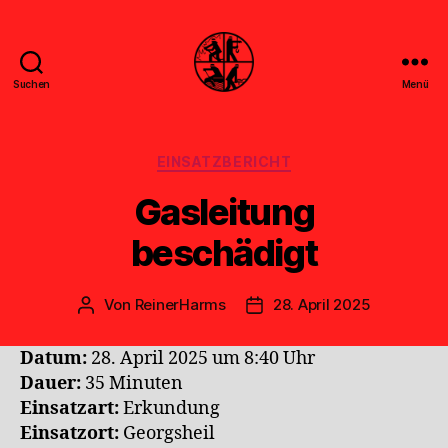
Suchen
Menü
Feuerwehr
Uthwerdum
Kategorien
EINSATZBERICHT
Gasleitung
beschädigt
Von
ReinerHarms
28. April 2025
Beitragsautor
Veröffentlichungsdatum
Datum:
28. April 2025 um 8:40 Uhr
Dauer:
35 Minuten
Einsatzart:
Erkundung
Einsatzort:
Georgsheil