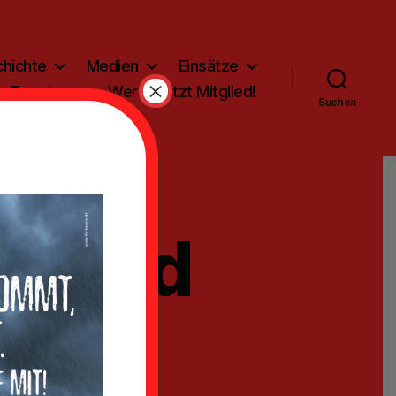
hichte
Medien
Einsätze
×
Termine
Werde jetzt Mitglied!
Suchen
t Hund
nung