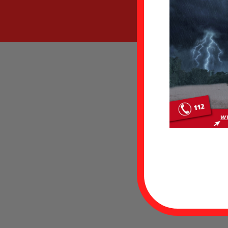
Datum
Einsat
Einsat
Einsatz
Fahrze
Weiter
Aurich
Feuerw
Wiegbol