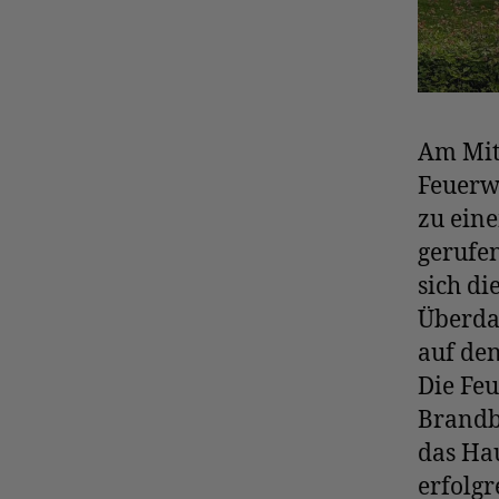
Am Mit
Feuerw
zu ein
gerufen
sich di
Überdac
auf de
Die Fe
Brandb
das Ha
erfolgr