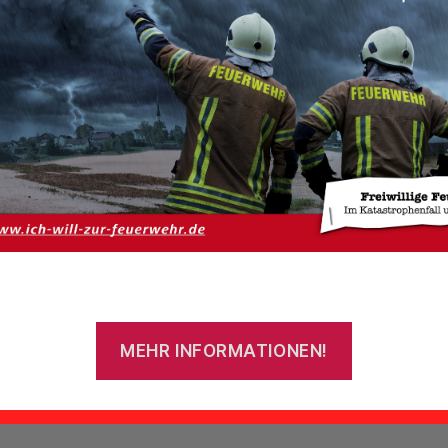
Von
ReinerHarms
10. Juni 2026
Beitragsautor
Veröffentlichungsdatum
:
10. Juni 2026 um 13:50 Uhr
zart:
Brandeinsatz
zort:
Theene
leiter:
Karl-Heinz Freimuth
uge:
ELW
,
HLF 20/16
,
LF 10
e Kräfte:
Drehleiter Feuerwehr Aurich, DRK-
, EWE-Energieversorger, Feuerwehr Oldeborg
ehr Uthwerdum, Feuerwehr Victorbur, Feue
dsbur, Polizei
MEHR INFORMATIONEN!