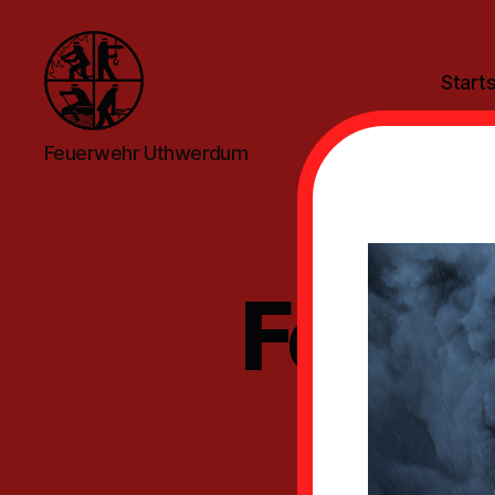
Starts
Feuerwehr
Feuerwehr Uthwerdum
Uthwerdum
Feuer
aus