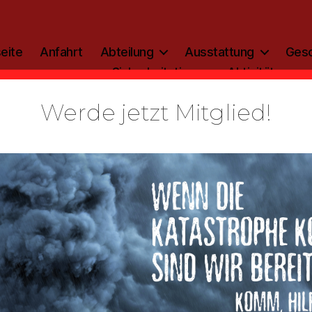
eite
Anfahrt
Abteilung
Ausstattung
Gesc
Sicherheitstipp
Aktivitäten
Werde jetzt Mitglied!
Kategorien
EINSATZBERICHT
wehr Rette
 Brandwoh