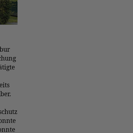
bur
chung
ätigte
eits
ber.
schutz
onnte
onnte