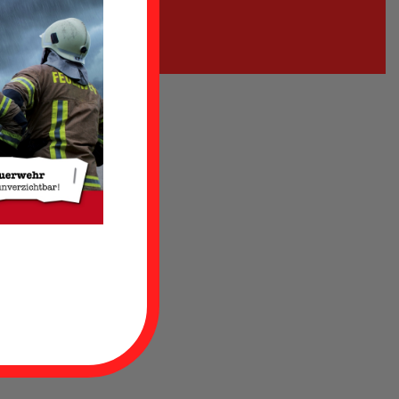
,
rwehr