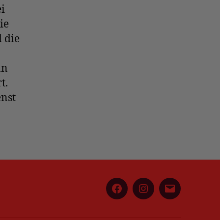
i
ie
 die
nn
t.
enst
Facebook
Instagram
E-
Mail