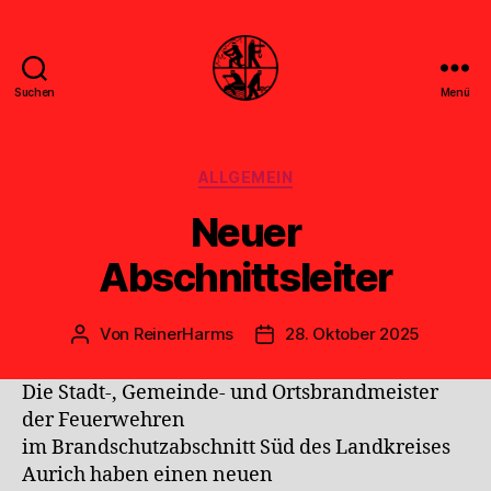
Suchen
Menü
Feuerwehr
Uthwerdum
Kategorien
ALLGEMEIN
Neuer
Abschnittsleiter
Von
ReinerHarms
28. Oktober 2025
Beitragsautor
Veröffentlichungsdatum
Die Stadt-, Gemeinde- und Ortsbrandmeister
der Feuerwehren
im Brandschutzabschnitt Süd des Landkreises
Aurich haben einen neuen