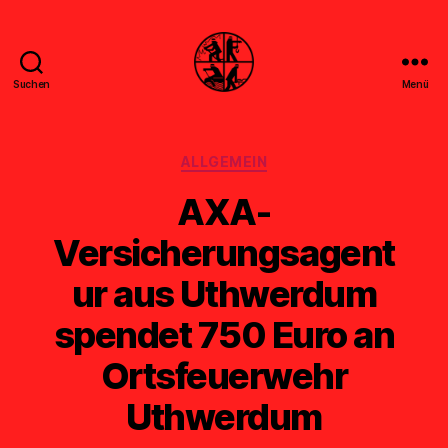
Suchen
Menü
Feuerwehr
Uthwerdum
Kategorien
ALLGEMEIN
AXA-
Versicherungsagent
ur aus Uthwerdum
spendet 750 Euro an
Ortsfeuerwehr
Uthwerdum