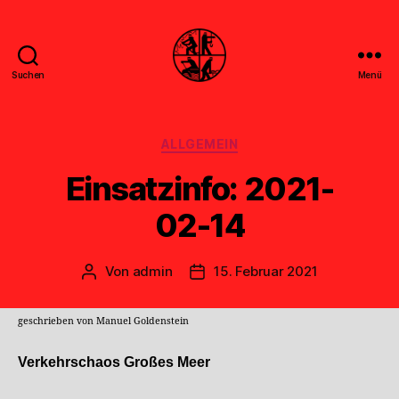
Suchen
Menü
Feuerwehr
Uthwerdum
Kategorien
ALLGEMEIN
Einsatzinfo: 2021-
02-14
Von
admin
15. Februar 2021
Beitragsautor
Veröffentlichungsdatum
geschrieben von Manuel Goldenstein
Verkehrschaos Großes Meer