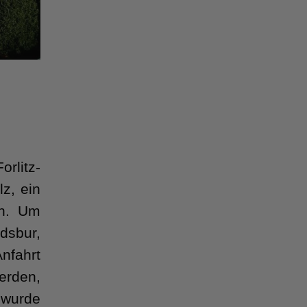
rlitz-
z, ein
en. Um
dsbur,
nfahrt
erden,
 wurde