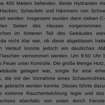
wa 400 Metern befanden. Beide Hydranten m
s Hacken, Schaufeln und Hämmern von Schn
reit werden. Insgesamt wurden dann sieben C
llen Seiten des Hauses vorgenommen.
schen im hinteren Teil des Gebäudes wa
da nicht klar war, ob diese abgeblasen hatt
en Verlauf konnte jedoch ein deutliches Ab
 Flaschen vernommen werden. Um 9:50 Uhr 
s Feuer unter Kontrolle. Die große Menge Holz,
bäude gelagert war, sorgte für eine erhe
k, die mit der Vornahme eines Schaumrohres
le gebracht werden konnte. Dieses führte dazu
ie extreme Rauchentwicklung legte und das
schoss ebenfalls von unten durch Fenst