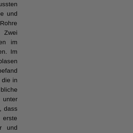
ussten
ee und
-Rohre
 Zwei
ren im
en. Im
blasen
befand
 die in
bliche
 unter
, dass
 erste
er und