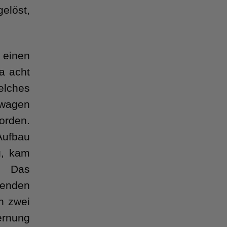
elöst,
 einen
a acht
elches
nwagen
orden.
Aufbau
g, kam
. Das
enden
n zwei
ernung