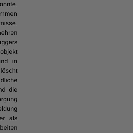
onnte.
kommen
nisse.
mehren
aggers
dobjekt
und in
löscht
dliche
nd die
orgung
eldung
r als
eiten