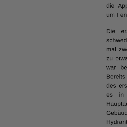
die Ap
um Fens
Die er
schwed
mal zw
zu etw
war be
Bereits
des ers
es in
Haupta
Gebäude
Hydrant