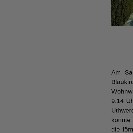
Am Sam
Blaukir
Wohnwa
9:14 U
Uthwerd
konnte 
die för