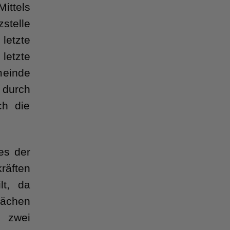
ittels
telle
letzte
letzte
meinde
 durch
ch die
es der
äften
lt, da
lächen
 zwei