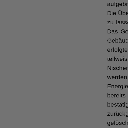
aufgeb
Die Übe
zu lass
Das Ge
Gebäud
erfolgt
teilwe
Nische
werden.
Energi
bereit
bestät
zurück
gelösc