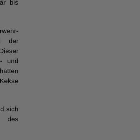
ar bis
rwehr-
i der
Dieser
ß- und
hatten
 Kekse
d sich
t des