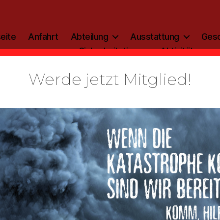
eite
Anfahrt
Abteilung
Ausstattung
Gesc
Sicherheitstipp
Aktivitäten
Werde jetzt Mitglied!
Kategorien
ALLGEMEIN
zinfo: 2021
Von
admin
14. Februar 2021
Beitragsautor
Veröffentlichungsdatum