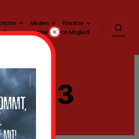
hichte
Medien
Einsätze
×
Termine
Werde jetzt Mitglied!
Suchen
-02-13