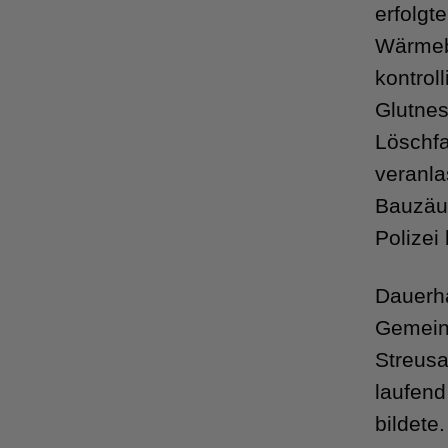
erfolg
Wärme
kontro
Glutne
Löschfa
veranl
Bauzäu
Polizei
Dauerha
Gemei
Streus
laufen
bilde