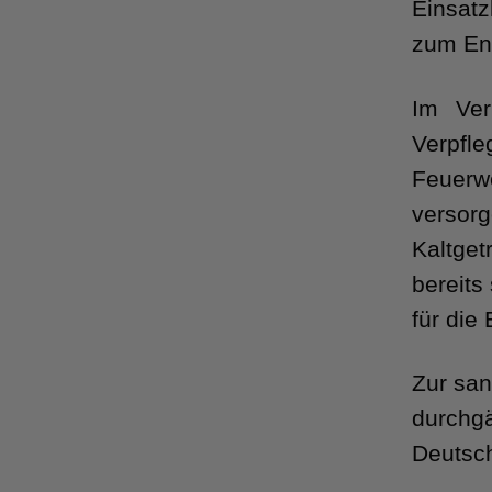
Einsat
zum End
Im Ver
Verpfl
Feuerwe
versor
Kaltge
bereit
für die
Zur san
durchg
Deutsch