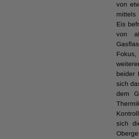
von et
mittel
Eis bef
von a
Gasfla
Fokus, 
weiter
beider
sich da
dem Ge
Thermi
Kontrol
sich d
Oberge