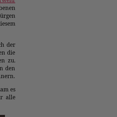
erwehr
benen
ürgen
diesem
ch der
en die
en zu.
an den
nnern.
kam es
r alle