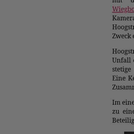
mit 
Wiegbo
Kamera
Hoogst
Zweck e
Hoogstr
Unfall 
stetig
Eine K
Zusamm
Im ein
zu ein
Beteili