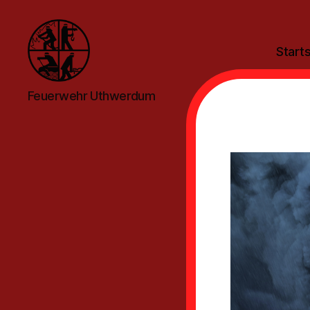
Starts
Feuerwehr
Feuerwehr Uthwerdum
Uthwerdum
No