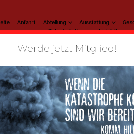
eite
Anfahrt
Abteilung
Ausstattung
Gesc
Sicherheitstipp
Aktivitäten
Werde jetzt Mitglied!
Kategorien
AKTIVITÄTEN
Andacht un
tfallseelso