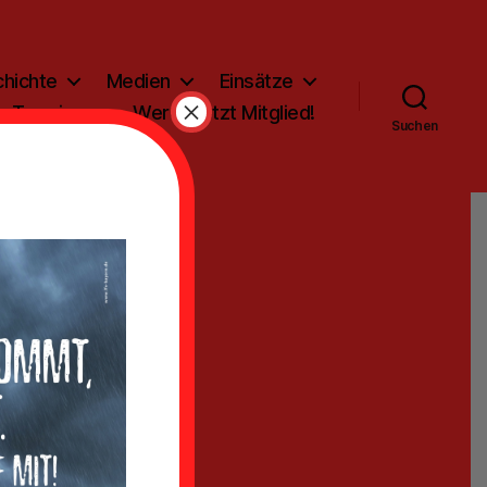
hichte
Medien
Einsätze
×
Termine
Werde jetzt Mitglied!
Suchen
d
rge