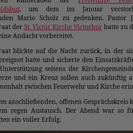
den Kameraden der
Freiwillige Feu
ldsbur
, um dem im Januar verstor
den Mario Scholz zu gedenken. Pastor J
raat der
St. Victor Kirche Victorbur
hatte zu 
ine Andacht vorbereitet.
aat blickte auf die Nacht zurück, in der si
ereignet hatte und sicherte den Einsatzkräft
e Unterstützung seitens der Kirchengemeind
erze und ein Kreuz sollen auch zukünftig 
enhalt zwischen Feuerwehr und Kirche eri
em anschließenden, offenen Gesprächskreis 
em regen Austausch. Der Abend war so fü
gten ein voller Erfolg.