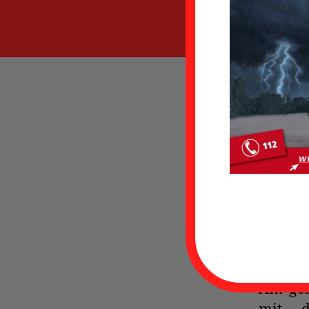
Bereits
Feuer
Besuch
und An
An d
„Notfa
Entwick
Abends
Am ges