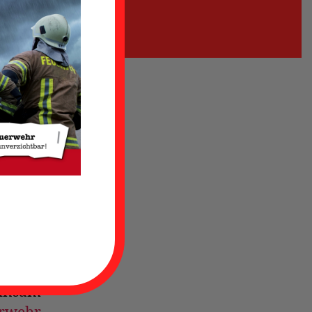
lligen
rlich
straat
hema
se und
ng des
insam