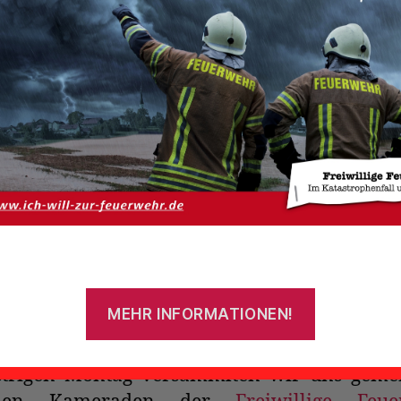
Von
admin
10. Februar 2020
Beitragsautor
Veröffentlichungsdatum
Andacht und Notfallseelsorge
 seit 2014 erhalten die Mitglieder der Freiwi
wehr Uthwerdum mindestens einmal jäh
 von den Victorburer Pastoren Jürgen Hoog
drea Düring-Hoogstraat.
iesem Dienstabenden wird das T
llseelsorge“ behandelt; aktuelle Ereignis
lungen fließen ebenfalls mit in die Gestaltu
MEHR INFORMATIONEN!
 ein.
trigen Montag versammlten wir uns geme