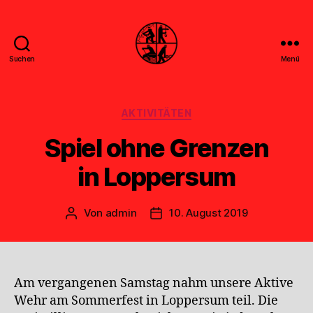
Suchen
Menü
Feuerwehr
Uthwerdum
Kategorien
AKTIVITÄTEN
Spiel ohne Grenzen
in Loppersum
Von
admin
10. August 2019
Beitragsautor
Veröffentlichungsdatum
Am vergangenen Samstag nahm unsere Aktive
Wehr am Sommerfest in Loppersum teil. Die