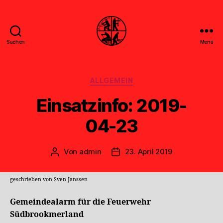
Suchen
Menü
Feuerwehr
Uthwerdum
Kategorien
ALLGEMEIN
Einsatzinfo: 2019-
04-23
Von
admin
23. April 2019
Beitragsautor
Veröffentlichungsdatum
geschrieben von Sven Janssen
Gemeindealarm für die Feuerwehr
Südbrookmerland