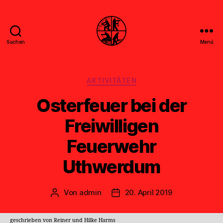
Suchen
Menü
Feuerwehr
Uthwerdum
Kategorien
AKTIVITÄTEN
Osterfeuer bei der
Freiwilligen
Feuerwehr
Uthwerdum
Von
admin
20. April 2019
Beitragsautor
Veröffentlichungsdatum
geschrieben von Reiner und Hilke Harms