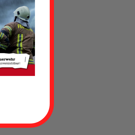
 in der
 dieser
and die
hmen
 PKW