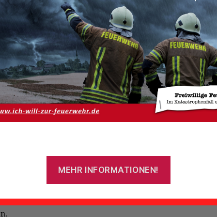
sunfall – eingeklemmte Person
 am Freitagmorgen gegen 5:15 Uhr eine junge Frau
r Straße
mit ihrem PKW von der Straße abkam, landete
 in einem
Graben.
n alarmierte die Kooperative Leitstelle Ostfriesl
rwehren Uthwerdum und Wiegboldsbur.
tzkräfte, die zuerst an der Einsatzstelle ankamen, überna
ung der Fahrbahn und stellten
fest, dass die Führerin des
n ansprechbar war.
MEHR INFORMATIONEN!
 Kofferraum des PKW konnte ein Zugang zu der Fahrerin
en werden.
de nach ihrer Befreiung direkt an dem Rettungsdienst
n.