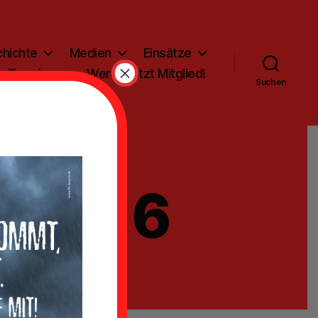
hichte
Medien
Einsätze
×
Termine
Werde jetzt Mitglied!
Suchen
-02-16