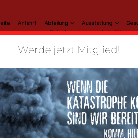
eite
Anfahrt
Abteilung
Ausstattung
Gesc
Sicherheitstipp
Aktivitäten
Werde jetzt Mitglied!
Kategorien
ALLGEMEIN
zinfo: 2018
Von
admin
16. Februar 2018
Beitragsautor
Veröffentlichungsdatum