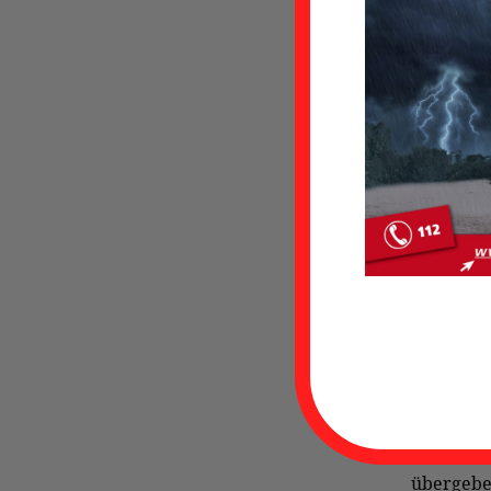
Verkehr
Nachdem
Forlitze
kopfüber
Daraufhi
Ortsfeue
Die Einsa
die Sperr
weiterhi
Über den
geschaff
Diese wur
übergebe