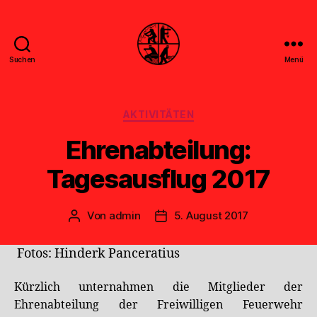
Suchen
Menü
Feuerwehr
Uthwerdum
Kategorien
AKTIVITÄTEN
Ehrenabteilung:
Tagesausflug 2017
Von
admin
5. August 2017
Beitragsautor
Veröffentlichungsdatum
Fotos: Hinderk Panceratius
Kürzlich unternahmen die Mitglieder der
Ehrenabteilung der Freiwilligen Feuerwehr