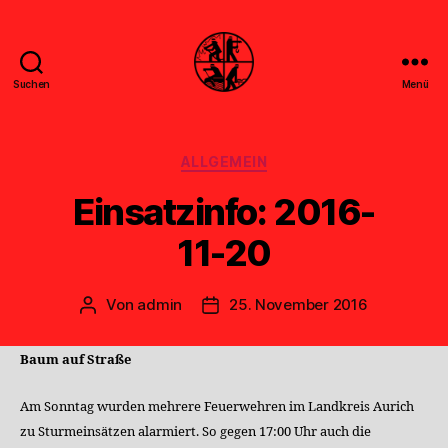
Suchen
Menü
Feuerwehr
Uthwerdum
Kategorien
ALLGEMEIN
Einsatzinfo: 2016-
11-20
Von
admin
25. November 2016
Beitragsautor
Veröffentlichungsdatum
Baum auf Straße
Am Sonntag wurden mehrere Feuerwehren im Landkreis Aurich
zu Sturmeinsätzen alarmiert. So gegen 17:00 Uhr auch die