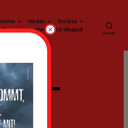
hichte
Medien
Einsätze
×
Termine
Werde jetzt Mitglied!
Suchen
er 22-