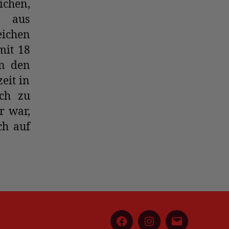
ichen,
n aus
ichen
mit 18
en den
eit in
och zu
r war,
ch auf
Facebook
Instagram
E-