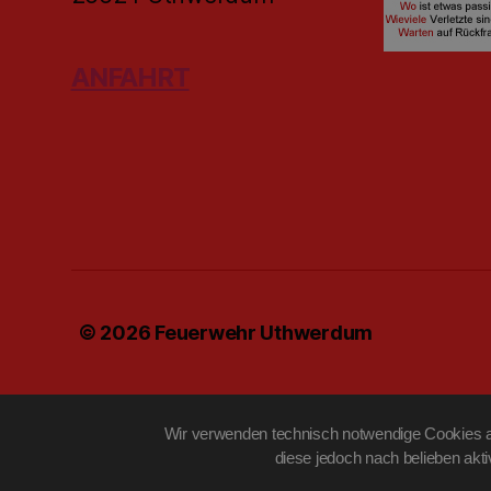
ANFAHRT
© 2026
Feuerwehr Uthwerdum
Wir verwenden technisch notwendige Cookies au
diese jedoch nach belieben akt