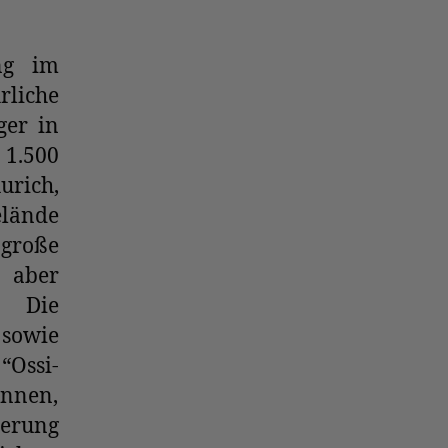
ng im
liche
ger in
 1.500
rich,
lände
große
 aber
. Die
 sowie
“Ossi-
önnen,
ierung