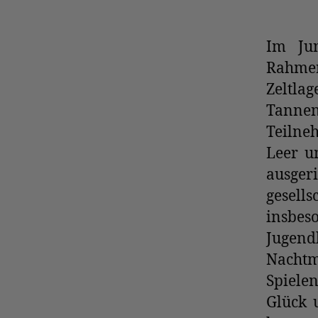
Im Jun
Rahmen
Zeltlag
Tannen
Teilne
Leer u
ausge
gesell
insbe
Jugend
Nachtm
Spiele
Glück 