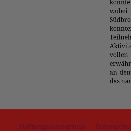
konnte
wobei
Südbro
konnte
Teilne
Aktivit
vollen
erwähn
an dem
das näc
Haftungsausschluss
Datenschu