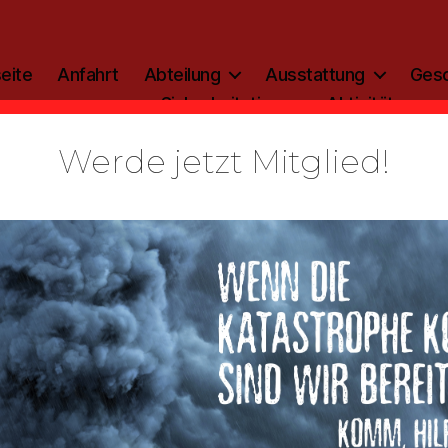
eite
Anfahrt
Abteilung
Ausstattung
Gesc
Sicherheitstipp
Aktivitäten
Werde jetzt Mitglied!
Kategorien
AKTIVITÄTEN
zirkszeltlag
28.06