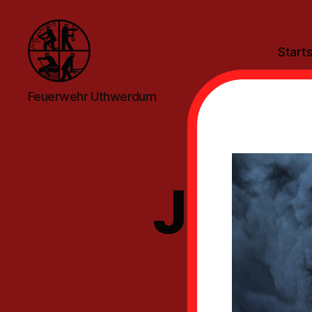
Starts
Feuerwehr
Feuerwehr Uthwerdum
Uthwerdum
JF Be