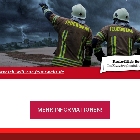
me
Von
admin
16. April 2016
Beitragsautor
Veröffentlichungsdatum
tz
Impressum
MEHR INFORMATIONEN!