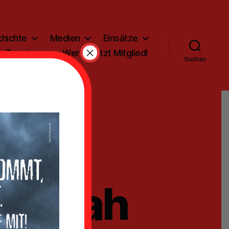
hichte
Medien
Einsätze
×
Termine
Werde jetzt Mitglied!
Suchen
nabnah