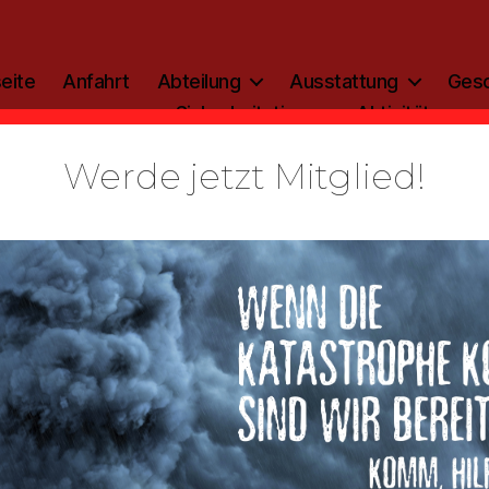
eite
Anfahrt
Abteilung
Ausstattung
Gesc
Sicherheitstipp
Aktivitäten
Werde jetzt Mitglied!
Kategorien
AKTIVITÄTEN
JF
ungsspange