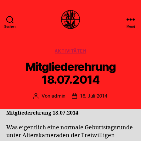
Suchen
Menü
Feuerwehr
Uthwerdum
Kategorien
AKTIVITÄTEN
Mitgliederehrung
18.07.2014
Von
admin
18. Juli 2014
Beitragsautor
Veröffentlichungsdatum
Mitgliederehrung 18.07.2014
Was eigentlich eine normale Geburtstagsrunde
unter Alterskameraden der Freiwilligen